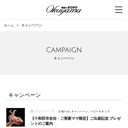
toggle
navigat
»
キャンペーン
ホーム
Campaign
キャンペーン
キャンペーン
2026/07/30
お知らせ, キャンペーン, ベビー＆キッズ
【十和田市在住・ご実家ママ限定】ご出産記念 プレゼ
ントのご案内